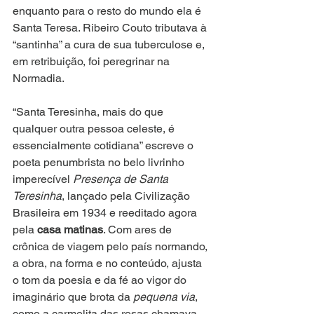
enquanto para o resto do mundo ela é 
Santa Teresa. Ribeiro Couto tributava à 
“santinha” a cura de sua tuberculose e, 
em retribuição, foi peregrinar na 
Normadia.
“Santa Teresinha, mais do que 
qualquer outra pessoa celeste, é 
essencialmente cotidiana” escreve o 
poeta penumbrista no belo livrinho 
imperecível 
Presença de Santa 
Teresinha
, lançado pela Civilização 
Brasileira em 1934 e reeditado agora 
pela 
casa matinas
. Com ares de 
crônica de viagem pelo país normando, 
a obra, na forma e no conteúdo, ajusta 
o tom da poesia e da fé ao vigor do 
imaginário que brota da 
pequena via
, 
como a carmelita das rosas chamava 