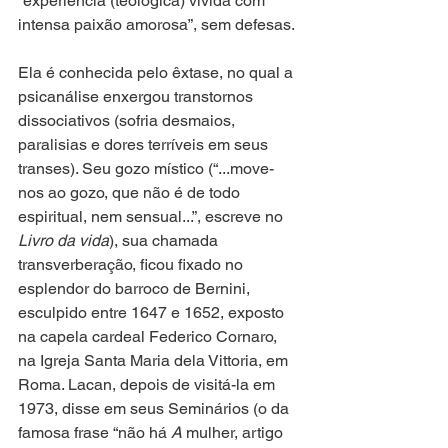
“experiência (teológica) vivida com 
intensa paixão amorosa”, sem defesas.
Ela é conhecida pelo êxtase, no qual a 
psicanálise enxergou transtornos 
dissociativos (sofria desmaios, 
paralisias e dores terríveis em seus 
transes). Seu gozo místico (“...move-
nos ao gozo, que não é de todo 
espiritual, nem sensual...”, escreve no 
Livro da vida
), sua chamada 
transverberação, ficou fixado no 
esplendor do barroco de Bernini, 
esculpido entre 1647 e 1652, exposto 
na capela cardeal Federico Cornaro, 
na Igreja Santa Maria dela Vittoria, em 
Roma. Lacan, depois de visitá-la em 
1973, disse em seus Seminários (o da 
famosa frase “não há 
A
 mulher, artigo 