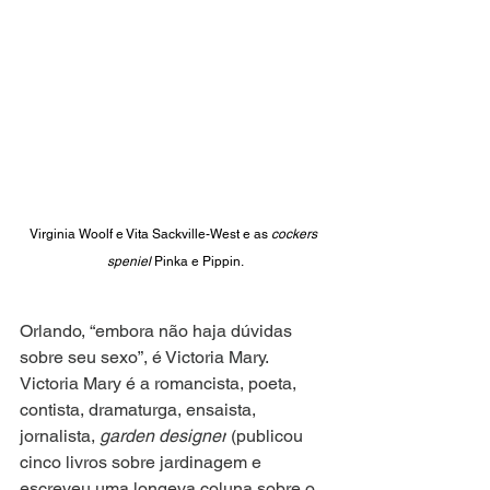
Virginia Woolf e Vita Sackville-West e as 
cockers 
speniel
 Pinka e Pippin.
Orlando, “embora não haja dúvidas 
sobre seu sexo”, é Victoria Mary. 
Victoria Mary é a romancista, poeta, 
contista, dramaturga, ensaista, 
jornalista, 
garden designer
 (publicou 
cinco livros sobre jardinagem e 
escreveu uma longeva coluna sobre o 