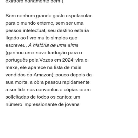
extraordinariamente bem”)
Sem nenhum grande gesto espetacular 
para o mundo externo, sem ser uma 
pessoa intelectual, seu destino estaria 
ligado ao livro muito simples que 
escreveu, 
A história de uma alma
(ganhou uma nova tradução para o 
português pela Vozes em 2024; vira e 
mexe, ele aparece na lista de mais 
vendidos da Amazon): pouco depois da 
sua morte, a obra passou rapidamente 
a ser lida nos conventos e cópias eram 
solicitadas de todos os cantos; um 
número impressionante de jovens 
mulheres de várias partes do mundo 
batiam às portas querendo entrar para 
o convento de Irmã Teresa, em Lisieux. 
“O valor da palavra escrita nunca foi 