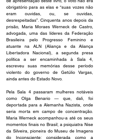
de apresentação deste livro, o voto não era 
obrigatório para as elas e “suas vozes não 
eram ouvidas, ou, se ouvidas, 
desrespeitadas”. Cinquenta anos depois da 
prisão, Maria Moraes Werneck de Castro, 
advogada, uma das líderes da Federação 
Brasileira pelo Progresso Feminino e 
atuante na ALN (Aliança e da Aliança 
Libertadora Nacional), a segunda presa 
política a ser encaminhada à Sala 4, 
escreveu suas memórias desse período 
violento do governo de Getúlio Vargas, 
ainda antes do Estado Novo. 
Pela Sala 4 passaram mulheres notáveis 
como Olga Benario — que, dali, foi 
deportada para a Alemanha Nazista, onde 
seria morta em campo de concentração. 
Maria Werneck acompanhou-a até os seus 
momentos finais no Brasil; a psiquiatra Nise 
da Silveira, pioneira do Museu de Imagens 
do Inconsciente; considerada como a 