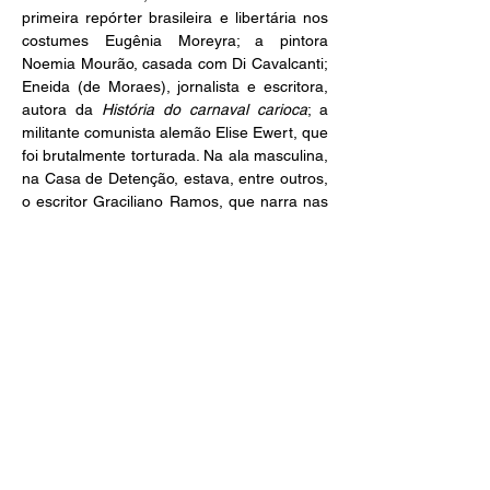
primeira repórter brasileira e libertária nos 
costumes Eugênia Moreyra; a pintora 
Noemia Mourão, casada com Di Cavalcanti; 
Eneida (de Moraes), jornalista e escritora, 
autora da 
História do carnaval carioca
; a 
militante comunista alemão Elise Ewert, que 
foi brutalmente torturada. Na ala masculina, 
na Casa de Detenção, estava, entre outros, 
o escritor Graciliano Ramos, que narra nas 
Memórias do Cárcere a sua convivência 
com as mulheres detidas na Sala 4.
AUTOR
ISBN