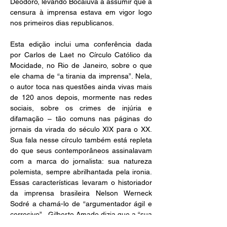
Deodoro, levando Bocaiuva a assumir que a 
censura à imprensa estava em vigor logo 
nos primeiros dias republicanos.
Esta edição inclui uma conferência dada 
por Carlos de Laet no Círculo Católico da 
Mocidade, no Rio de Janeiro, sobre o que 
ele chama de “a tirania da imprensa”. Nela, 
o autor toca nas questões ainda vivas mais 
de 120 anos depois, mormente nas redes 
sociais, sobre os crimes de injúria e 
difamação – tão comuns nas páginas do 
jornais da virada do século XIX para o XX. 
Sua fala nesse círculo também está repleta 
do que seus contemporâneos assinalavam 
com a marca do jornalista: sua natureza 
polemista, sempre abrilhantada pela ironia. 
Essas características levaram o historiador 
da imprensa brasileira Nelson Werneck 
Sodré a chamá-lo de “argumentador ágil e 
corrosivo”.  Gilberto Amado dizia que a “sua 
colaboração para o anedotário nacional é 