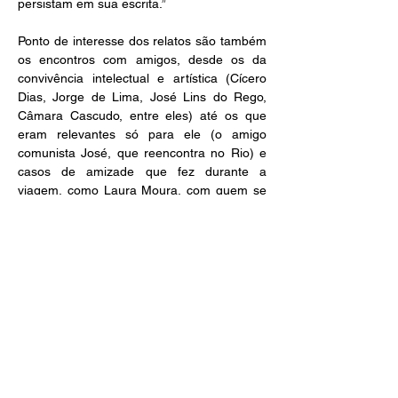
persistam em sua escrita.”
Ponto de interesse dos relatos são também 
os encontros com amigos, desde os da 
convivência intelectual e artística (Cícero 
Dias, Jorge de Lima, José Lins do Rego, 
Câmara Cascudo, entre eles) até os que 
eram relevantes só para ele (o amigo 
comunista José, que reencontra no Rio) e 
casos de amizade que fez durante a 
viagem, como Laura Moura, com quem se 
estranha inicialmente, mas sobre quem 
acaba escrevendo um poema.
AUTOR
ISBN