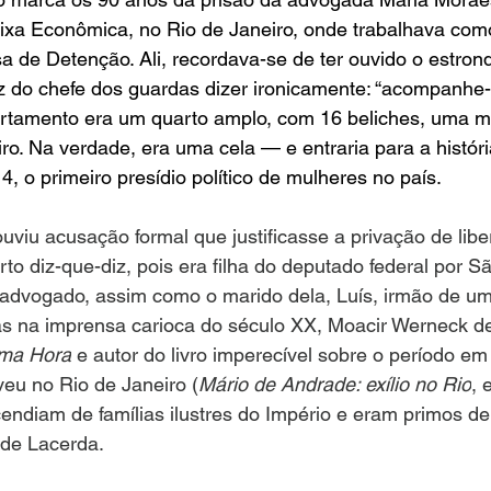
aixa Econômica, no Rio de Janeiro, onde trabalhava com
sa de Detenção. Ali, recordava-se de ter ouvido o estro
oz do chefe dos guardas dizer ironicamente: “acompanhe
rtamento era um quarto amplo, com 16 beliches, uma 
ro. Na verdade, era uma cela — e entraria para a história
4, o primeiro presídio político de mulheres no país.
viu acusação formal que justificasse a privação de libe
to diz-que-diz, pois era filha do deputado federal por Sã
dvogado, assim como o marido dela, Luís, irmão de um
tas na imprensa carioca do século XX, Moacir Werneck d
ima Hora
 e autor do livro imperecível sobre o período em
eu no Rio de Janeiro (
Mário de Andrade: exílio no Rio
, 
cendiam de famílias ilustres do Império e eram primos de
 de Lacerda.