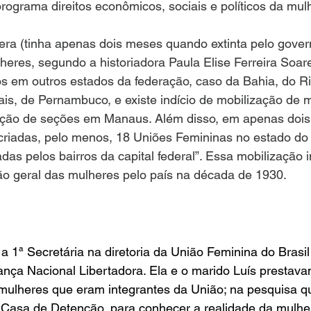
rograma direitos econômicos, sociais e políticos da mulh
era (tinha apenas dois meses quando extinta pelo gover
eres, segundo a historiadora Paula Elise Ferreira Soare
os em outros estados da federação, caso da Bahia, do R
ais, de Pernambuco, e existe indício de mobilização de
ação de seções em Manaus. Além disso, em apenas dois
criadas, pelo menos, 18 Uniões Femininas no estado do 
das pelos bairros da capital federal”. Essa mobilização 
ão geral das mulheres pelo país na década de 1930.
a 1ª Secretária na diretoria da União Feminina do Brasil
ança Nacional Libertadora. Ela e o marido Luís prestava
 mulheres que eram integrantes da União; na pesquisa q
 Casa de Detenção, para conhecer a realidade da mulher