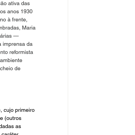
ão ativa das 
 os anos 1930 
o à frente, 
embradas, Maria 
tárias — 
a imprensa da 
nto reformista 
 ambiente 
 cheio de 
 cujo primeiro 
e (outros 
dadas as 
caráter 