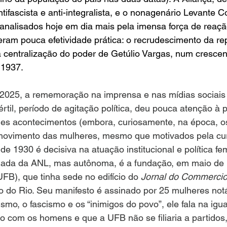
ifascista e anti-integralista, e o nonagenário Levante C
 analisados hoje em dia mais pela imensa força de reaçã
eram pouca efetividade prática: o recrudescimento da rep
da centralização do poder de Getúlio Vargas, num cresc
 1937.
e 2025, a rememoração na imprensa e nas mídias sociais
rtil, período de agitação política, deu pouca atenção à p
es acontecimentos (embora, curiosamente, na época, os
movimento das mulheres, mesmo que motivados pela cur
e 1930 é decisiva na atuação institucional e política fem
ada da ANL, mas autônoma, é a fundação, em maio de 
UFB), que tinha sede no edifício do 
Jornal do Commerci
o do Rio. Seu manifesto é assinado por 25 mulheres not
lismo, o fascismo e os “inimigos do povo”, ele fala na igu
o com os homens e que a UFB não se filiaria a partidos