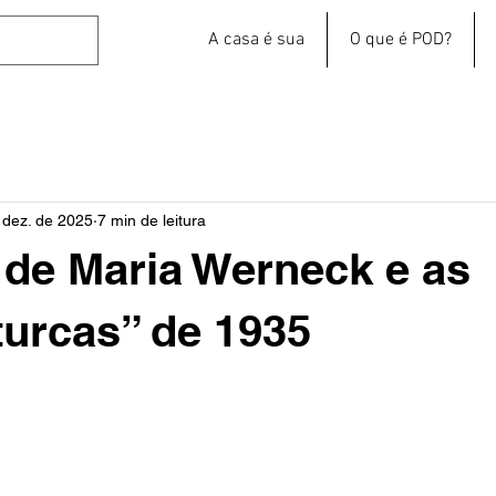
A casa é sua
O que é POD?
 dez. de 2025
7 min de leitura
 de Maria Werneck e as
turcas” de 1935