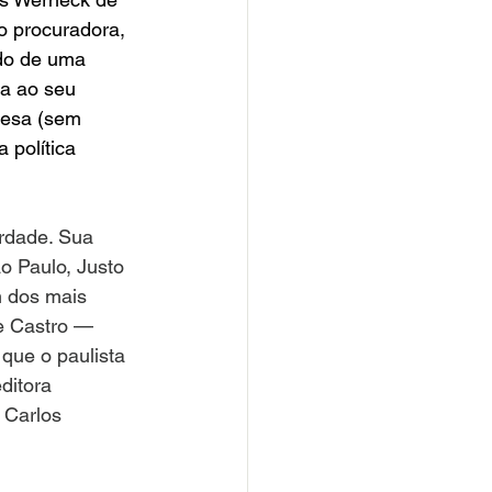
o procuradora, 
ndo de uma 
-a ao seu 
mesa (sem 
 política 
rdade. Sua 
o Paulo, Justo 
 dos mais 
e Castro — 
 que o paulista 
editora 
 Carlos 