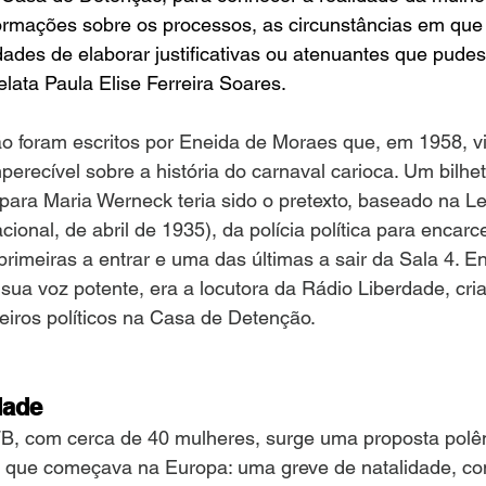
formações sobre os processos, as circunstâncias em que
dades de elaborar justificativas ou atenuantes que pudes
elata Paula Elise Ferreira Soares.
o foram escritos por Eneida de Moraes que, em 1958, vir
perecível sobre a história do carnaval carioca. Um bilhe
 para Maria Werneck teria sido o pretexto, baseado na Le
onal, de abril de 1935), da polícia política para encarce
imeiras a entrar e uma das últimas a sair da Sala 4. E
 sua voz potente, era a locutora da Rádio Liberdade, cri
neiros políticos na Casa de Detenção.
dade
, com cerca de 40 mulheres, surge uma proposta polê
 que começava na Europa: uma greve de natalidade, co