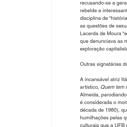
recusando-se a gerar
rebelde e interessa
disciplina de “histór
as questões de sexua
Lacerda de Moura “es
que denunciava as m
exploração capitalist
Outras signatárias 
A incansável atriz I
artístico,
 Quem tem m
Almeida, parodiando 
é considerada o mome
década de 1980), que
humilhações pelas q
culturais que a UFB 