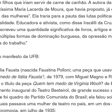
 filhos que iriam servir de carne de canhão. A autora da 
ntíssima Maria Lacerda de Moura, que havia proposto, j
ia das mulheres”. Ela traria para a pauta das lutas políti
lidade. Educadora e ativista, como disse Iracélli da Cru
creveu uma quantidade significativa de livros, artigos e
últiplas formas de dominação burguesa, da opressão ma
a do trabalho.”
do manifesto da UFB:
tália Fausta (nascida Faustina Polloni; uma peça que usa
edo de Itália Fausta?
, de 1979, com Miguel Magno e R
o título da peça 
Quem tem medo de Virginia Woolf
? de 
nto inaugural do Teatro Besteirol, de grande sucesso a 
 foi quadro do Partido Comunista do Brasil; ela falou so
uais passava uma mulher de teatro no país, em um dos 
promovia, em julho de 1935;