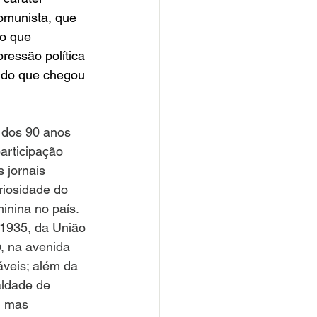
omunista, que 
o que 
ressão política 
endo que chegou 
 dos 90 anos 
articipação 
 jornais 
iosidade do 
inina no país. 
1935, da União 
o
, na avenida 
áveis; além da 
aldade de 
, mas 