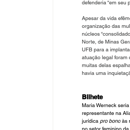
defenderia “em seu p
Apesar da vida efêm
organização das mulh
núcleos “consolidad
Norte, de Minas Ger
UFB para a implant
atuação legal foram 
muitas delas espalha
havia uma inquietaç
Bilhete
Maria Werneck seria 
representante na Ali
jurídica 
pro bono
 às
no setor feminino da