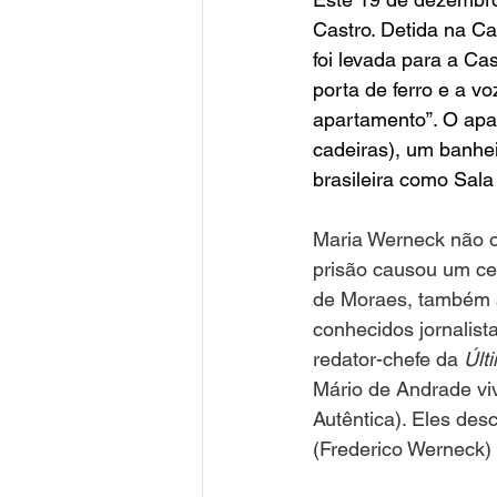
Castro. Detida na C
foi levada para a Ca
porta de ferro e a v
apartamento”. O apa
cadeiras), um banhei
brasileira como Sala 
Maria Werneck não ou
prisão causou um cer
de Moraes, também a
conhecidos jornalis
redator-chefe da 
Últ
Mário de Andrade viv
Autêntica). Eles des
(Frederico Werneck)