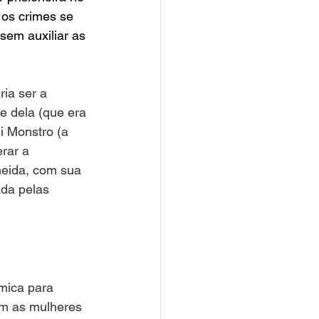
 os crimes se 
sem auxiliar as 
ia ser a 
te dela (que era 
i Monstro (a 
rar a 
neida, com sua 
ada pelas 
mica para 
m as mulheres 