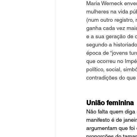
Maria Werneck enver
mulheres na vida pú
(num outro registro,
ganha cada vez mais 
e a sua geração de c
segundo a historiad
época de “jovens tur
que ocorreu no Imp
político, social, si
contradições do que
União feminina
Não falta quem diga 
manifesto é de janeir
argumentam que foi 
proporções do tamanh