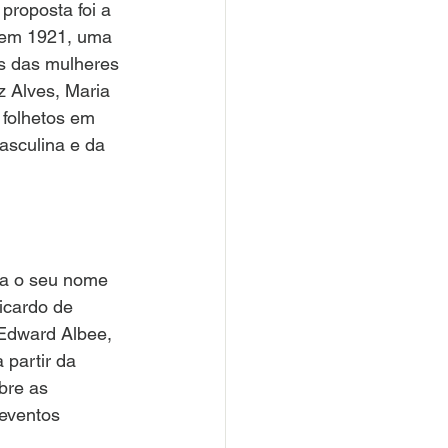
proposta foi a 
á em 1921, uma 
cas das mulheres 
z Alves, Maria 
 folhetos em 
sculina e da 
va o seu nome 
icardo de 
Edward Albee, 
partir da 
bre as 
eventos 