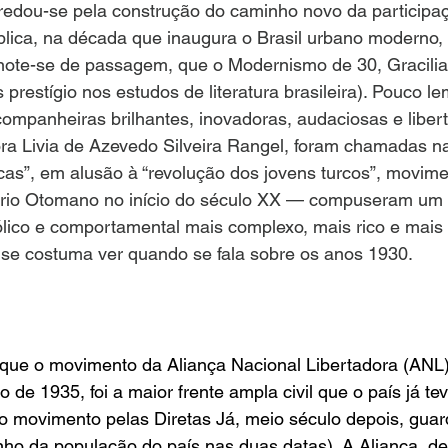
edou-se pela construção do caminho novo da participaç
blica, na década que inaugura o Brasil urbano moderno,
 note-se de passagem, que o Modernismo de 30, Gracilian
prestígio nos estudos de literatura brasileira). Pouco l
ompanheiras brilhantes, inovadoras, audaciosas e liber
ora Livia de Azevedo Silveira Rangel, foram chamadas n
cas”, em alusão à “revolução dos jovens turcos”, movime
ério Otomano no início do século XX — compuseram um
mbólico e comportamental mais complexo, mais rico e mais
 se costuma ver quando se fala sobre os anos 1930.
que o movimento da Aliança Nacional Libertadora (ANL),
o de 1935, foi a maior frente ampla civil que o país já tev
o movimento pelas Diretas Já, meio século depois, guar
o da população do país nas duas datas). A Aliança, de 