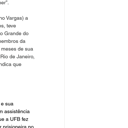
er”.
no Vargas) a 
s, teve 
io Grande do 
 membros da 
 meses de sua 
Rio de Janeiro, 
indica que 
 e sua 
m assistência 
ue a UFB fez 
 prisioneira no 